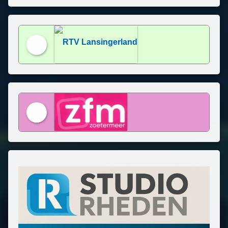
Studio Rheden
RTV Lansingerland
ZFM Zoetermeer