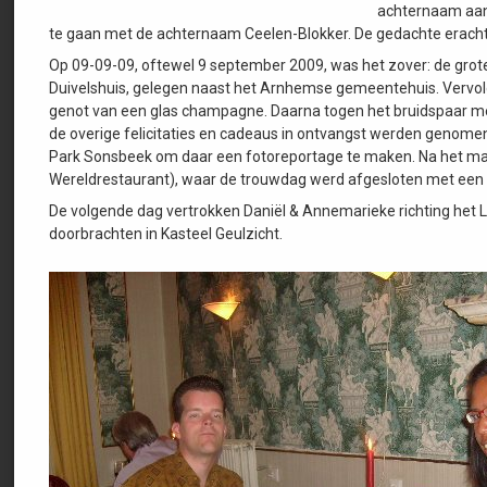
achternaam aanh
te gaan met de achternaam Ceelen-Blokker. De gedachte eracht
Op 09-09-09, oftewel 9 september 2009, was het zover: de gro
Duivelshuis, gelegen naast het Arnhemse gemeentehuis. Vervolg
genot van een glas champagne. Daarna togen het bruidspaar met
de overige felicitaties en cadeaus in ontvangst werden genome
Park Sonsbeek om daar een fotoreportage te maken. Na het mak
Wereldrestaurant), waar de trouwdag werd afgesloten met een 
De volgende dag vertrokken Daniël & Annemarieke richting het 
doorbrachten in Kasteel Geulzicht.