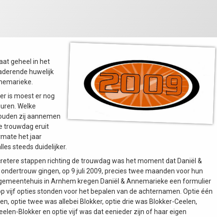
aat geheel in het
aderende huwelijk
nnemarieke.
er is moest er nog
euren. Welke
ouden zij aannemen
e trouwdag eruit
mate het jaar
les steeds duidelijker.
retere stappen richting de trouwdag was het moment dat Daniël &
ondertrouw gingen, op 9 juli 2009, precies twee maanden voor hun
t gemeentehuis in Arnhem kregen Daniël & Annemarieke een formulier
op vijf opties stonden voor het bepalen van de achternamen. Optie één
en, optie twee was allebei Blokker, optie drie was Blokker-Ceelen,
eelen-Blokker en optie vijf was dat eenieder zijn of haar eigen