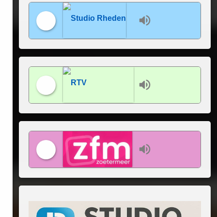
Studio Rheden
RTV Lansingerland
ZFM Zoetermeer