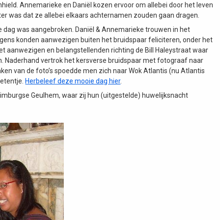
ield. Annemarieke en Daniël kozen ervoor om allebei door het leven
er was dat ze allebei elkaars achternamen zouden gaan dragen.
te dag was aangebroken. Daniël & Annemarieke trouwen in het
ens konden aanwezigen buiten het bruidspaar feliciteren, onder het
 aanwezigen en belangstellenden richting de Bill Haleystraat waar
n. Naderhand vertrok het kersverse bruidspaar met fotograaf naar
en van de foto’s spoedde men zich naar Wok Atlantis (nu Atlantis
etentje.
Herbeleef deze mooie dag hier
.
Limburgse Geulhem, waar zij hun (uitgestelde) huwelijksnacht