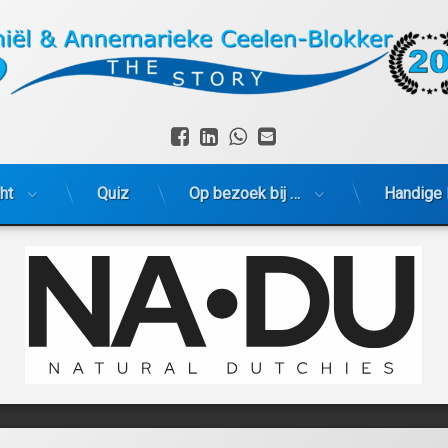
Facebook
LinkedIn
WhatsApp
E-mail
ht
Quiz
Op bezoek bij …
Handige 