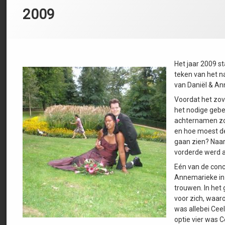
2009
Het jaar 2009 st
teken van het n
van Daniël & A
Voordat het zov
het nodige geb
achternamen z
en hoe moest d
gaan zien? Naar
vorderde werd al
Eén van de conc
Annemarieke in 
trouwen. In he
voor zich, waar
was allebei Ceel
optie vier was C