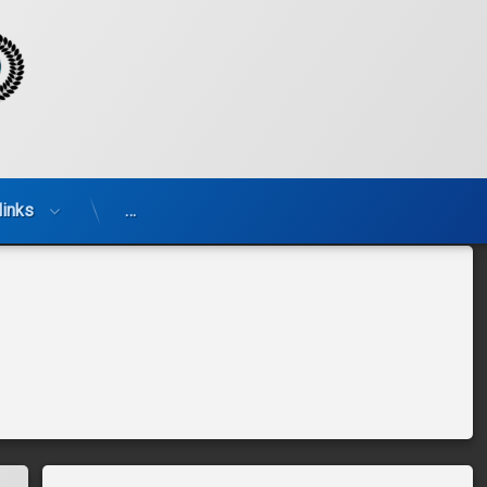
Daniël en Annemarieke Ceelen-B
links
…