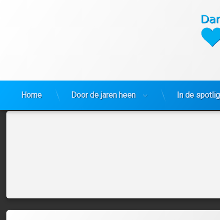
Home
Door de jaren heen
In de spotlig
Ga
naar
de
inhoud