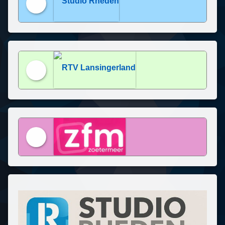
Studio Rheden
RTV Lansingerland
ZFM Zoetermeer